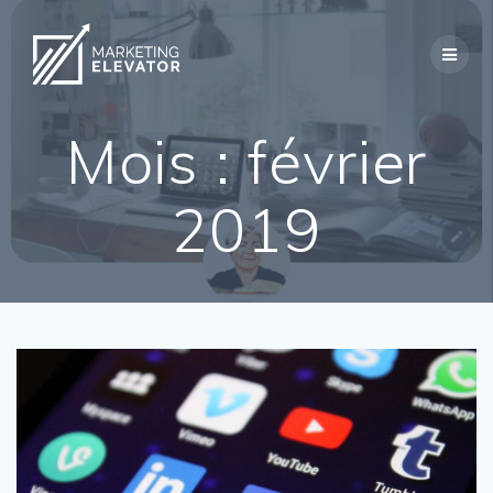
Skip
to
content
Mois :
février
2019