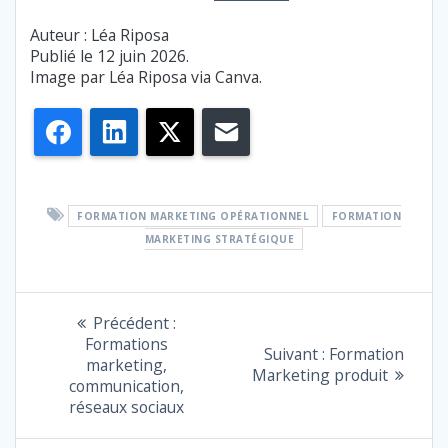
Auteur : Léa Riposa
Publié le 12 juin 2026.
Image par Léa Riposa via Canva.
Facebook
LinkedIn
X
E-mail
FORMATION MARKETING OPÉRATIONNEL
FORMATION
MARKETING STRATÉGIQUE
NAVIGATION
Article
Précédent :
précédent
Formations
DE
Article
Suivant :
Formation
:
marketing,
suivant
Marketing produit
communication,
L’ARTICLE
:
réseaux sociaux