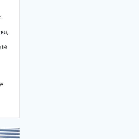
t
jeu,
été
de