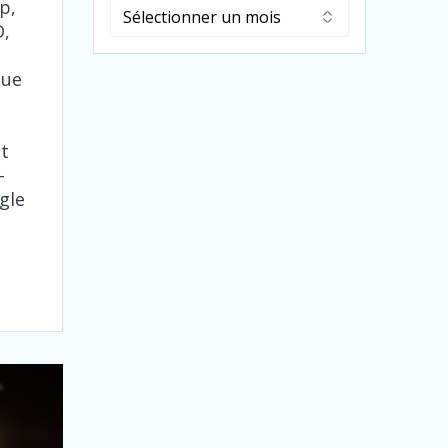
p,
Archives
D,
que
nt
-
gle
a