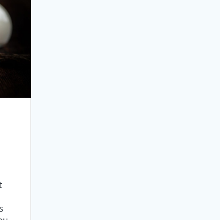
t
s
ou