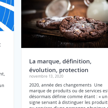
:
La marque, définition,
évolution, protection
nt,
novembre 13, 2020
2020, année des changements Une
un
marque de produits ou de services es
désormais définie comme étant : « un
signe servant à distinguer les produit
ou services d’une personne physique 