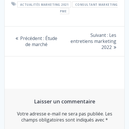
ACTUALITÉS MARKETING 2021
CONSULTANT MARKETING
PME
NAVIGATION
Article
Suivant :
Les
Article
Précédent :
Étude
suivant
entretiens marketing
DE
précédent
de marché
:
2022
:
L’ARTICLE
Laisser un commentaire
Votre adresse e-mail ne sera pas publiée.
Les
champs obligatoires sont indiqués avec
*