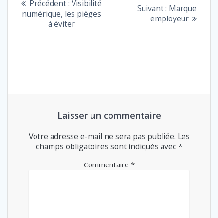
Article
Précédent :
Visibilité
Article
Suivant :
Marque
précédent
numérique, les pièges
DE
suivant
employeur
:
à éviter
:
L’ARTICLE
Laisser un commentaire
Votre adresse e-mail ne sera pas publiée.
Les
champs obligatoires sont indiqués avec
*
Commentaire
*