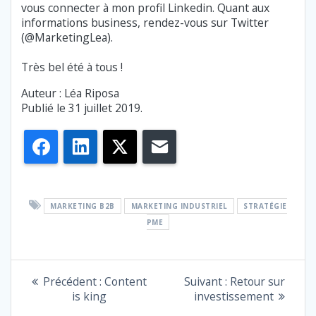
vous connecter à mon profil Linkedin. Quant aux
informations business, rendez-vous sur Twitter
(@MarketingLea).
Très bel été à tous !
Auteur : Léa Riposa
Publié le 31 juillet 2019.
Facebook
LinkedIn
X
E-mail
MARKETING B2B
MARKETING INDUSTRIEL
STRATÉGIE
PME
NAVIGATION
Article
Article
Précédent :
Content
Suivant :
Retour sur
précédent
suivant
is king
investissement
DE
:
: