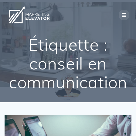
Skip
to
content
Étiquette :
conseil en
communication