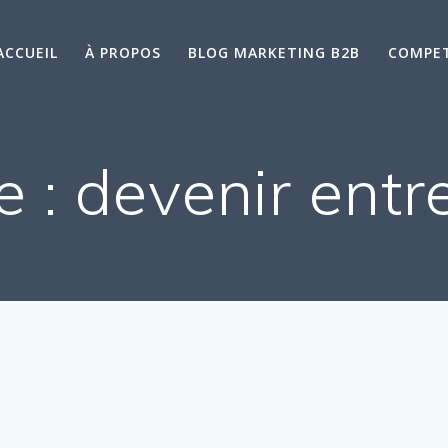
ACCUEIL
À PROPOS
BLOG MARKETING B2B
COMPE
e :
devenir entr