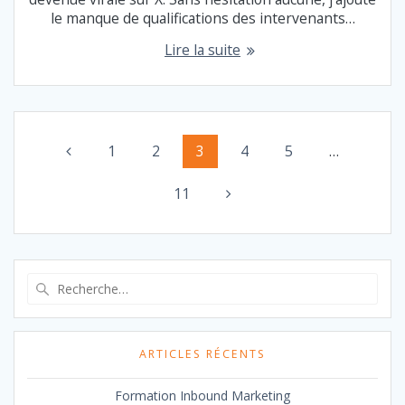
le manque de qualifications des intervenants…
Lire la suite
NAVIGATION
Page
Page
Page
Page
Page
1
2
3
4
5
…
AU
Page
11
SEIN
DES
ARTICLES
Recherche
pour
:
ARTICLES RÉCENTS
Formation Inbound Marketing