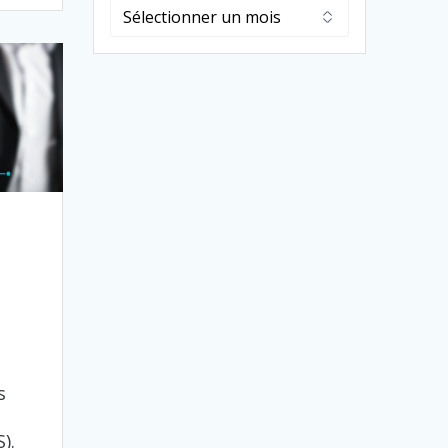
Archives
s
).