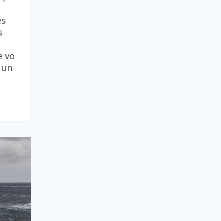
es
s
e vo
 un