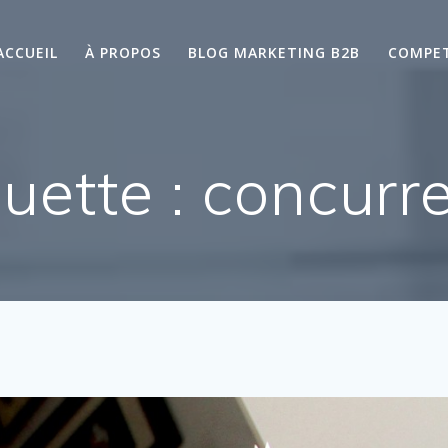
ACCUEIL
À PROPOS
BLOG MARKETING B2B
COMPE
quette :
concurr