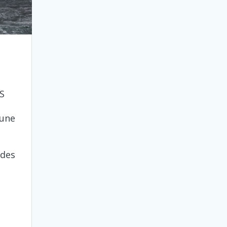
S
 une
 des